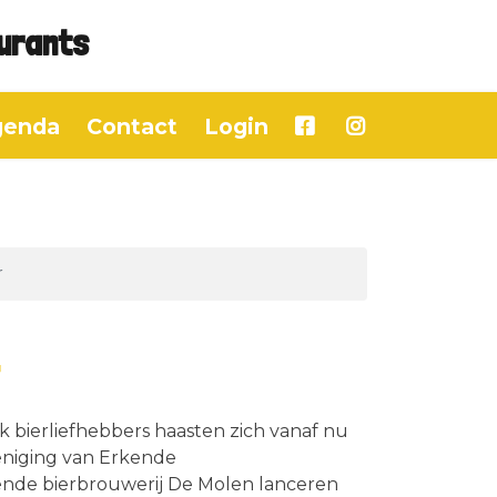
aurants
genda
Contact
Login
r
r
 bierliefhebbers haasten zich vanaf nu
niging van Erkende
ende bierbrouwerij De Molen lanceren