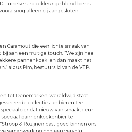
 Dit unieke stroopkleurige blond bier is
ooralsnog alleen bij aangesloten
 en Caramout die een lichte smaak van
ij aan een fruitige touch. “We zijn heel
een lekkere pannenkoek, en dan maakt het
en,” aldus Pim, bestuurslid van de VEP.
en tot Denemarken: wereldwijd staat
varieerde collectie aan bieren. De
 speciaalbier dat nieuw van smaak, geur
n speciaal pannenkoekenbier te
. “Stroop & Rozijnen past goed binnen ons
ieve samenwerking nog een vervolg