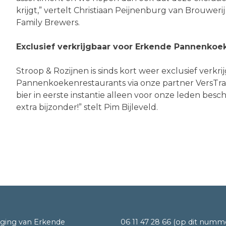
krijgt,” vertelt Christiaan Peijnenburg van Brouwer
Family Brewers.
Exclusief verkrijgbaar voor Erkende Pannenkoe
Stroop & Rozijnen is sinds kort weer exclusief verkr
Pannenkoekenrestaurants via onze partner VersTr
bier in eerste instantie alleen voor onze leden besch
extra bijzonder!” stelt Pim Bijleveld.
iging van Erkende
06 11 47 28 66
(op dit numm