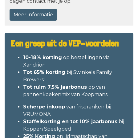
dagen contact met je op.
Meer informatie
Een greep uit de VEP-voordelen
10-18% korting
op bestellingen via
Xandrion
Tot 65% korting
bij Swinkels Family
Brewers!
Tot ruim 7,5% jaarbonus
op van
pannenkoekenmix van Koopmans
Scherpe inkoop
van frisdranken bij
VRUMONA
Staffelkorting en tot 10% jaarbonus
bij
Koppen Speelgoed
25% Korting
op lidmaatschap van