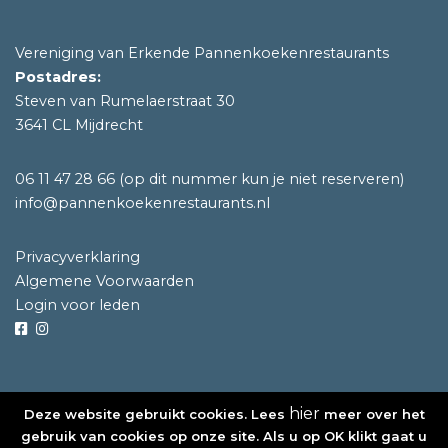
Vereniging van Erkende Pannenkoekenrestaurants
Postadres:
Steven van Rumelaerstraat 30
3641 CL Mijdrecht
06 11 47 28 66
(op dit nummer kun je niet reserveren)
info@pannenkoekenrestaurants.nl
Privacyverklaring
Algemene Voorwaarden
Login voor leden
hier
Deze website gebruikt cookies. Lees
meer over het
©2020 Vereniging van Erkende Pannenkoekenrestaurants
gebruik van cookies op onze site. Als u op OK klikt gaat u