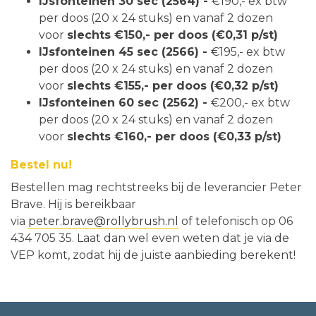
IJsfonteinen 30 sec (2564) -
€190,- ex btw
per doos (20 x 24 stuks) en vanaf 2 dozen
voor
slechts €150,- per doos
(€0,31 p/st)
IJsfonteinen 45 sec (2566) -
€195,- ex btw
per doos (20 x 24 stuks) en vanaf 2 dozen
voor
slechts €155,- per doos (€0,32 p/st)
IJsfonteinen 60 sec (2562) -
€200,- ex btw
per doos (20 x 24 stuks) en vanaf 2 dozen
voor
slechts €160,- per doos (€0,33 p/st)
Bestel nu!
Bestellen mag rechtstreeks bij de leverancier Peter
Brave. Hij is bereikbaar
via
peter.brave@rollybrush.nl
of telefonisch op 06
434 705 35. Laat dan wel even weten dat je via de
VEP komt, zodat hij de juiste aanbieding berekent!