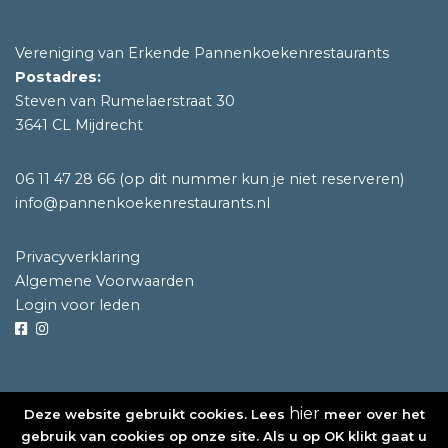
Vereniging van Erkende Pannenkoekenrestaurants
Postadres:
Steven van Rumelaerstraat 30
3641 CL Mijdrecht
06 11 47 28 66
(op dit nummer kun je niet reserveren)
info@pannenkoekenrestaurants.nl
Privacyverklaring
Algemene Voorwaarden
Login voor leden
hier
Deze website gebruikt cookies. Lees
meer over het
©2020 Vereniging van Erkende Pannenkoekenrestaurants
gebruik van cookies op onze site. Als u op OK klikt gaat u