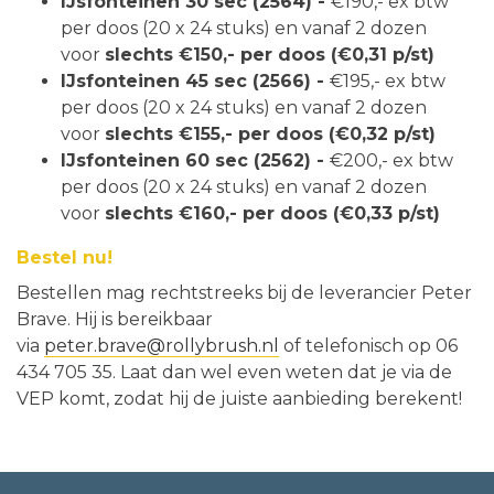
IJsfonteinen 30 sec (2564) -
€190,- ex btw
per doos (20 x 24 stuks) en vanaf 2 dozen
voor
slechts €150,- per doos
(€0,31 p/st)
IJsfonteinen 45 sec (2566) -
€195,- ex btw
per doos (20 x 24 stuks) en vanaf 2 dozen
voor
slechts €155,- per doos (€0,32 p/st)
IJsfonteinen 60 sec (2562) -
€200,- ex btw
per doos (20 x 24 stuks) en vanaf 2 dozen
voor
slechts €160,- per doos (€0,33 p/st)
Bestel nu!
Bestellen mag rechtstreeks bij de leverancier Peter
Brave. Hij is bereikbaar
via
peter.brave@rollybrush.nl
of telefonisch op 06
434 705 35. Laat dan wel even weten dat je via de
VEP komt, zodat hij de juiste aanbieding berekent!