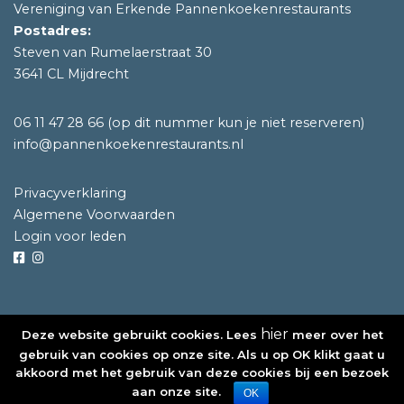
Vereniging van Erkende Pannenkoekenrestaurants
Postadres:
Steven van Rumelaerstraat 30
3641 CL Mijdrecht
06 11 47 28 66
(op dit nummer kun je niet reserveren)
info@pannenkoekenrestaurants.nl
Privacyverklaring
Algemene Voorwaarden
Login voor leden
hier
Deze website gebruikt cookies. Lees
meer over het
©2020 Vereniging van Erkende Pannenkoekenrestaurants
gebruik van cookies op onze site. Als u op OK klikt gaat u
akkoord met het gebruik van deze cookies bij een bezoek
Design en ontwikkeling door
Masters of Media
aan onze site.
OK